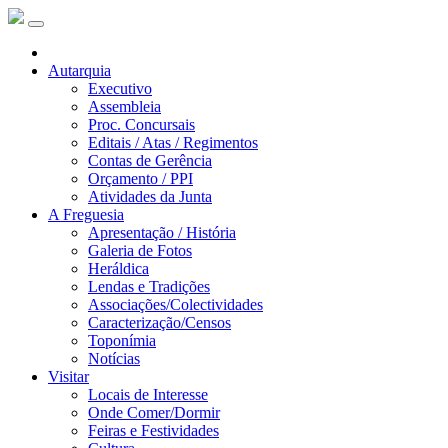
Autarquia
Executivo
Assembleia
Proc. Concursais
Editais / Atas / Regimentos
Contas de Gerência
Orçamento / PPI
Atividades da Junta
A Freguesia
Apresentação / História
Galeria de Fotos
Heráldica
Lendas e Tradições
Associações/Colectividades
Caracterização/Censos
Toponímia
Notícias
Visitar
Locais de Interesse
Onde Comer/Dormir
Feiras e Festividades