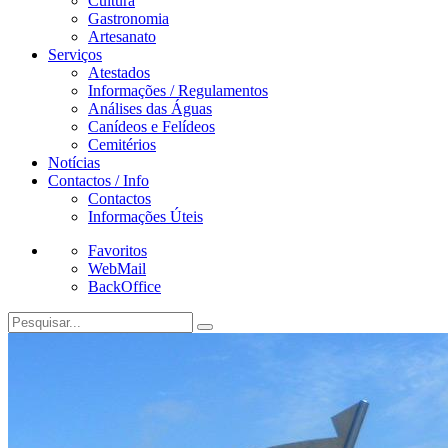
Cultura
Gastronomia
Artesanato
Serviços
Atestados
Informações / Regulamentos
Análises das Águas
Canídeos e Felídeos
Cemitérios
Notícias
Contactos / Info
Contactos
Informações Úteis
Favoritos
WebMail
BackOffice