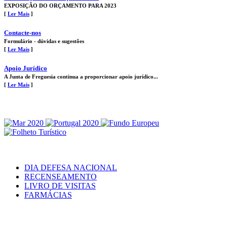
EXPOSIÇÃO DO ORÇAMENTO PARA 2023
[
Ler Mais
]
Contacte-nos
Formulário - dúvidas e sugestões
[
Ler Mais
]
Apoio Jurídico
A Junta de Freguesia continua a proporcionar apoio jurídico...
[
Ler Mais
]
DIA DEFESA NACIONAL
RECENSEAMENTO
LIVRO DE VISITAS
FARMÁCIAS