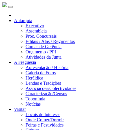
Autarquia
Executivo
Assembleia
Proc. Concursais
Editais / Atas / Regimentos
Contas de Gerência
Orçamento / PPI
Atividades da Junta
A Freguesia
Apresentação / História
Galeria de Fotos
Heráldica
Lendas e Tradições
Associações/Colectividades
Caracterização/Censos
Toponímia
Notícias
Visitar
Locais de Interesse
Onde Comer/Dormir
Feiras e Festividades