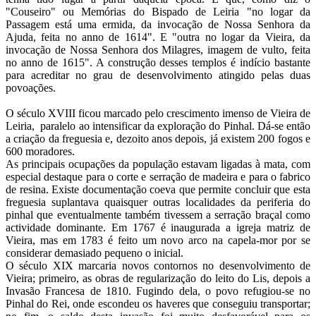
"Couseiro" ou Memórias do Bispado de Leiria "no logar da
Passagem está uma ermida, da invocação de Nossa Senhora da
Ajuda, feita no anno de 1614". E "outra no logar da Vieira, da
invocação de Nossa Senhora dos Milagres, imagem de vulto, feita
no anno de 1615". A construção desses templos é indício bastante
para acreditar no grau de desenvolvimento atingido pelas duas
povoações.
O século XVIII ficou marcado pelo crescimento imenso de Vieira de
Leiria, paralelo ao intensificar da exploração do Pinhal. Dá-se então
a criação da freguesia e, dezoito anos depois, já existem 200 fogos e
600 moradores.
As principais ocupações da população estavam ligadas à mata, com
especial destaque para o corte e serração de madeira e para o fabrico
de resina. Existe documentação coeva que permite concluir que esta
freguesia suplantava quaisquer outras localidades da periferia do
pinhal que eventualmente também tivessem a serração braçal como
actividade dominante. Em 1767 é inaugurada a igreja matriz de
Vieira, mas em 1783 é feito um novo arco na capela-mor por se
considerar demasiado pequeno o inicial.
O século XIX marcaria novos contornos no desenvolvimento de
Vieira; primeiro, as obras de regularização do leito do Lis, depois a
Invasão Francesa de 1810. Fugindo dela, o povo refugiou-se no
Pinhal do Rei, onde escondeu os haveres que conseguiu transportar;