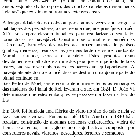
termo latino “vena-
-venae” (o que tem conduto de água), ou
ainda,
segundo alvitra o povo, das conchas caneladas
denominadas
“vieiras” que existiriam outrora
nos extensos areais.
A irregularidade do rio colocou por algumas vezes em perigo as
habitações dos pescadores, o que levou a que, nos princípios do séc.
XIX, se empreendessem trabalhos para regularizar o seu leito,
tornando o rio navegável. Construiu--se o molhe e também as
“Tercenas”, barracões destinados ao armazenamento de penisco
(pinhão, madeiras, resinas e pez) e mais tarde de vidros vindos da
Marinha Grande, cereais e alcatrão. Estes produtos eram
devidamente empilhados e arrumados para que, em período de boas
marés, pudessem ser embarcados nos barcos que aqui aportassem. A
navegabilidade do rio e o incêndio que destruiu uma grande parte do
pinhal contíguo em
São Pedro de Moel, onde eram anteriormente feitos os embarques
das madeiras do Pinhal de Rei, levaram a que, em 1824, D. João VI
determinasse que estes embarques se passassem a fazer na Foz do
Lis.
Em 1840 foi fundada uma fábrica de vidro no sítio do cais e nela se
fazia somente vidraça. Funcionou até 1945. Ainda em 1840 há a
registara construção de algumas pequenas embarcações. Vieira de
Leiria era então, um aglomerado significativo composto por
construtores navais, vidreiros, pescadores, ferreiros e serradores.