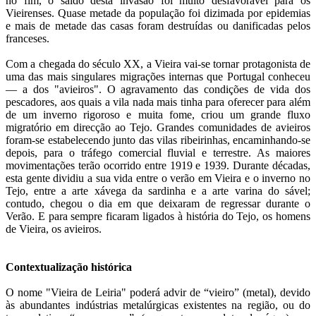
no fim, o saldo desta invasão foi muito desfavorável para os
Vieirenses. Quase metade da população foi dizimada por epidemias
e mais de metade das casas foram destruídas ou danificadas pelos
franceses.
Com a chegada do século XX, a Vieira vai-se tornar protagonista de
uma das mais singulares migrações internas que Portugal conheceu
— a dos "avieiros". O agravamento das condições de vida dos
pescadores, aos quais a vila nada mais tinha para oferecer para além
de um inverno rigoroso e muita fome, criou um grande fluxo
migratório em direcção ao Tejo. Grandes comunidades de avieiros
foram-se estabelecendo junto das vilas ribeirinhas, encaminhando-se
depois, para o tráfego comercial fluvial e terrestre. As maiores
movimentações terão ocorrido entre 1919 e 1939. Durante décadas,
esta gente dividiu a sua vida entre o verão em Vieira e o inverno no
Tejo, entre a arte xávega da sardinha e a arte varina do sável;
contudo, chegou o dia em que deixaram de regressar durante o
Verão. E para sempre ficaram ligados à história do Tejo, os homens
de Vieira, os avieiros.
Contextualização histórica
O nome "Vieira de Leiria" poderá advir de “vieiro” (metal),
devido
às abundantes indústrias metalúrgicas
existentes na região, ou do