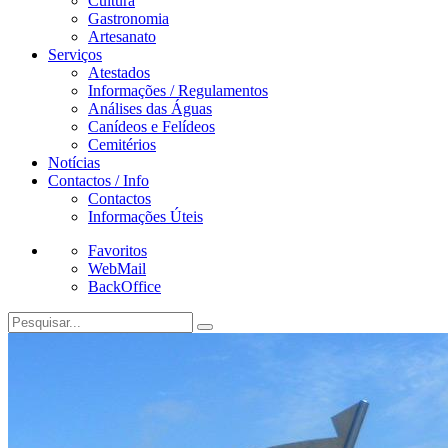
Cultura
Gastronomia
Artesanato
Serviços
Atestados
Informações / Regulamentos
Análises das Águas
Canídeos e Felídeos
Cemitérios
Notícias
Contactos / Info
Contactos
Informações Úteis
Favoritos
WebMail
BackOffice