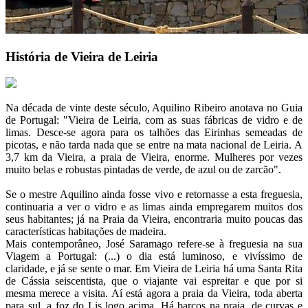
História de Vieira de Leiria
Na década de vinte deste século, Aquilino Ribeiro anotava no Guia
de Portugal: "Vieira de Leiria, com as suas fábricas de vidro e de
limas. Desce-se agora para os talhões das Eirinhas semeadas de
picotas, e não tarda nada que se entre na mata nacional de Leiria. A
3,7 km da Vieira, a praia de Vieira, enorme. Mulheres por vezes
muito belas e robustas pintadas de verde, de azul ou de zarcão".
Se o mestre Aquilino ainda fosse vivo e retornasse a esta freguesia,
continuaria a ver o vidro e as limas ainda empregarem muitos dos
seus habitantes; já na Praia da Vieira, encontraria muito poucas das
características habitações de madeira.
Mais contemporâneo, José Saramago refere-se à freguesia na sua
Viagem a Portugal: (...) o dia está luminoso, e vivíssimo de
claridade, e já se sente o mar. Em Vieira de Leiria há uma Santa Rita
de Cássia seiscentista, que o viajante vai espreitar e que por si
mesma merece a visita. Aí está agora a praia da Vieira, toda aberta
para sul, a foz do Lis logo acima. Há barcos na praia, de curvas e