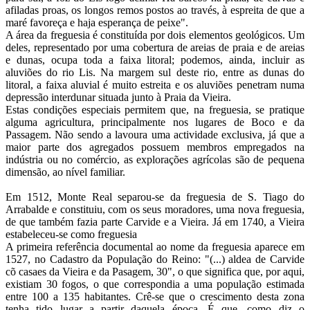
afiladas proas, os longos remos postos ao través, à espreita de que a
maré favoreça e haja esperança de peixe".
A área da freguesia é constituída por dois elementos geológicos. Um
deles, representado por uma cobertura de areias de praia e de areias
e dunas, ocupa toda a faixa litoral; podemos, ainda, incluir as
aluviões do rio Lis. Na margem sul deste rio, entre as dunas do
litoral, a faixa aluvial é muito estreita e os aluviões penetram numa
depressão interdunar situada junto à Praia da Vieira.
Estas condições especiais permitem que, na freguesia, se pratique
alguma agricultura, principalmente nos lugares de Boco e da
Passagem. Não sendo a lavoura uma actividade exclusiva, já que a
maior parte dos agregados possuem membros empregados na
indústria ou no comércio, as explorações agrícolas são de pequena
dimensão, ao nível familiar.
Em 1512, Monte Real separou-se da freguesia de S. Tiago do
Arrabalde e constituiu, com os seus moradores, uma nova freguesia,
de que também fazia parte Carvide e a Vieira. Já em 1740, a Vieira
estabeleceu-se como freguesia
A primeira referência documental ao nome da freguesia aparece em
1527, no Cadastro da População do Reino: "(...) aldea de Carvide
cõ casaes da Vieira e da Pasagem, 30", o que significa que, por aqui,
existiam 30 fogos, o que correspondia a uma população estimada
entre 100 a 135 habitantes. Crê-se que o crescimento desta zona
tenha tido lugar a partir daquela época. É que, como diz o