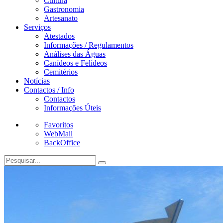
Cultura
Gastronomia
Artesanato
Serviços
Atestados
Informações / Regulamentos
Análises das Águas
Canídeos e Felídeos
Cemitérios
Notícias
Contactos / Info
Contactos
Informações Úteis
Favoritos
WebMail
BackOffice