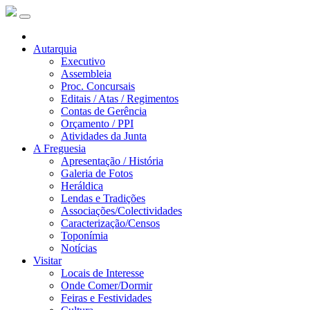
Autarquia
Executivo
Assembleia
Proc. Concursais
Editais / Atas / Regimentos
Contas de Gerência
Orçamento / PPI
Atividades da Junta
A Freguesia
Apresentação / História
Galeria de Fotos
Heráldica
Lendas e Tradições
Associações/Colectividades
Caracterização/Censos
Toponímia
Notícias
Visitar
Locais de Interesse
Onde Comer/Dormir
Feiras e Festividades