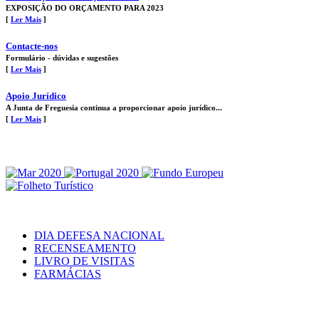
EXPOSIÇÃO DO ORÇAMENTO PARA 2023
[
Ler Mais
]
Contacte-nos
Formulário - dúvidas e sugestões
[
Ler Mais
]
Apoio Jurídico
A Junta de Freguesia continua a proporcionar apoio jurídico...
[
Ler Mais
]
DIA DEFESA NACIONAL
RECENSEAMENTO
LIVRO DE VISITAS
FARMÁCIAS