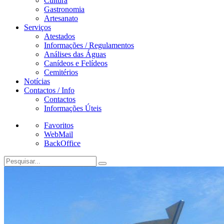
Cultura
Gastronomia
Artesanato
Serviços
Atestados
Informações / Regulamentos
Análises das Águas
Canídeos e Felídeos
Cemitérios
Notícias
Contactos / Info
Contactos
Informações Úteis
Favoritos
WebMail
BackOffice