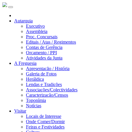
Autarquia
Executivo
Assembleia
Proc. Concursais
Editais / Atas / Regimentos
Contas de Gerência
Orçamento / PPI
Atividades da Junta
A Freguesia
Apresentação / História
Galeria de Fotos
Heráldica
Lendas e Tradições
Associações/Colectividades
Caracterização/Censos
Toponímia
Notícias
Visitar
Locais de Interesse
Onde Comer/Dormir
Feiras e Festividades