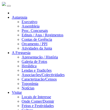
Autarquia
Executivo
Assembleia
Proc. Concursais
Editais / Atas / Regimentos
Contas de Gerência
Orçamento / PPI
Atividades da Junta
A Freguesia
Apresentação / História
Galeria de Fotos
Heráldica
Lendas e Tradições
Associações/Colectividades
Caracterização/Censos
Toponímia
Notícias
Visitar
Locais de Interesse
Onde Comer/Dormir
Feiras e Festividades