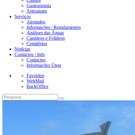
Cultura
Gastronomia
Artesanato
Serviços
Atestados
Informações / Regulamentos
Análises das Águas
Canídeos e Felídeos
Cemitérios
Notícias
Contactos / Info
Contactos
Informações Úteis
Favoritos
WebMail
BackOffice