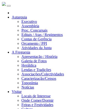
Autarquia
Executivo
Assembleia
Proc. Concursais
Editais / Atas / Regimentos
Contas de Gerência
Orçamento / PPI
Atividades da Junta
A Freguesia
Apresentação / História
Galeria de Fotos
Heráldica
Lendas e Tradições
Associações/Colectividades
Caracterização/Censos
Toponímia
Notícias
Visitar
Locais de Interesse
Onde Comer/Dormir
Feiras e Festividades