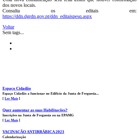
dos novos locais.
Consulta os editais em:
https://ddn.dgrdn.gov.pt/ddn_editaispesq.aspx
Voltar
Sem tags...
Espaço Cidadão
Espaço Cidadão a funcionar no Edificio da Junta de Freguesia...
[
Ler Mais
]
Quer aumentar as suas Habilitações?
Inscrições na Junta de Freguesia ou na EPAMG
[
Ler Mais
]
VACINAÇÃO ANTIRRÁBICA 2023
Calendarização