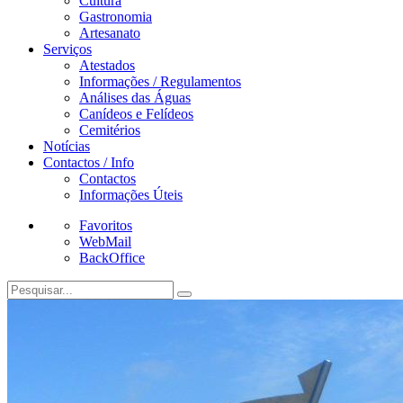
Cultura
Gastronomia
Artesanato
Serviços
Atestados
Informações / Regulamentos
Análises das Águas
Canídeos e Felídeos
Cemitérios
Notícias
Contactos / Info
Contactos
Informações Úteis
Favoritos
WebMail
BackOffice