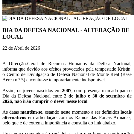
DIA DA DEFESA NACIONAL - ALTERAÇÃO DE
LOCAL
22 de Abril de 2026
A Direcção-Geral de Recursos Humanos da Defesa Nacional,
informa que devido aos efeitos provocados pela tempestade Kristin,
o Centro de Divulgação de Defesa Nacional de Monte Real (Base
Aérea n.º 5) encontra-se temporariamente indisponível.
Assim, os jovens nascidos em
2007
, com presença marcada para o
Dia da Defesa Nacional entre
2 de julho e 30 de setembro de
2026
,
não irão cumprir o dever nesse local
.
As datas
mantêm-se
, estando neste momento a ser definidos
locais
alternativos
em articulação com os Ramos das Forças Armadas,
pelo que é de extrema importância a consulta do link abaixo.
Uma nova comunicação será feita assim que houver confirmação