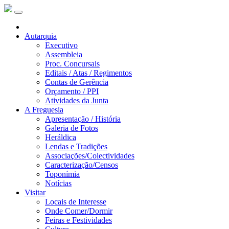
Autarquia
Executivo
Assembleia
Proc. Concursais
Editais / Atas / Regimentos
Contas de Gerência
Orçamento / PPI
Atividades da Junta
A Freguesia
Apresentação / História
Galeria de Fotos
Heráldica
Lendas e Tradições
Associações/Colectividades
Caracterização/Censos
Toponímia
Notícias
Visitar
Locais de Interesse
Onde Comer/Dormir
Feiras e Festividades