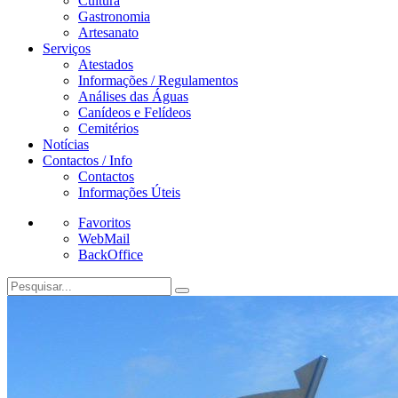
Cultura
Gastronomia
Artesanato
Serviços
Atestados
Informações / Regulamentos
Análises das Águas
Canídeos e Felídeos
Cemitérios
Notícias
Contactos / Info
Contactos
Informações Úteis
Favoritos
WebMail
BackOffice