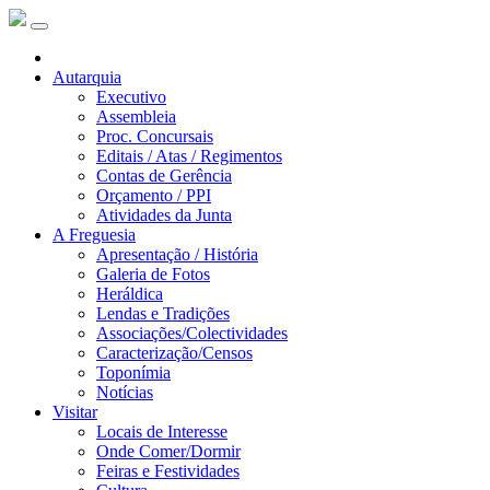
Autarquia
Executivo
Assembleia
Proc. Concursais
Editais / Atas / Regimentos
Contas de Gerência
Orçamento / PPI
Atividades da Junta
A Freguesia
Apresentação / História
Galeria de Fotos
Heráldica
Lendas e Tradições
Associações/Colectividades
Caracterização/Censos
Toponímia
Notícias
Visitar
Locais de Interesse
Onde Comer/Dormir
Feiras e Festividades