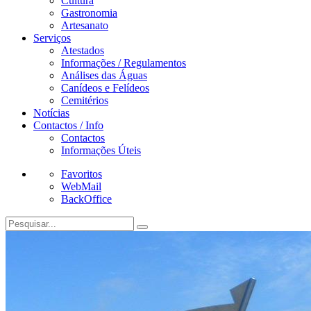
Cultura
Gastronomia
Artesanato
Serviços
Atestados
Informações / Regulamentos
Análises das Águas
Canídeos e Felídeos
Cemitérios
Notícias
Contactos / Info
Contactos
Informações Úteis
Favoritos
WebMail
BackOffice