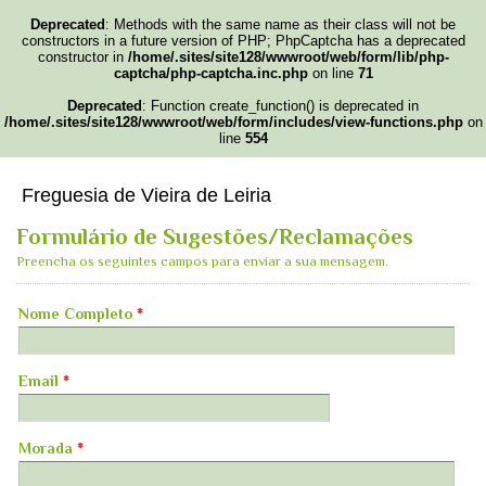
Deprecated
: Methods with the same name as their class will not be
constructors in a future version of PHP; PhpCaptcha has a deprecated
constructor in
/home/.sites/site128/wwwroot/web/form/lib/php-
captcha/php-captcha.inc.php
on line
71
Deprecated
: Function create_function() is deprecated in
/home/.sites/site128/wwwroot/web/form/includes/view-functions.php
on
line
554
Freguesia de Vieira de Leiria
Formulário de Sugestões/Reclamações
Preencha os seguintes campos para enviar a sua mensagem.
Nome Completo
*
Email
*
Morada
*